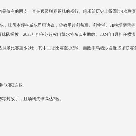
鹿角是仅有的两支一直在顶级联赛踢球的戎行。俱乐部历史上得回过4次联赛
尔，球员本领科威尔司职边锋，曾效用过利兹联、利物浦、加拉塔萨雷等多
队握教，2022年担任苏超权门凯尔特东谈主助教。2024年1月担任横
14场比赛至少2球，其中11场比赛至少3球。而敌手鸟栖沙岩近15场联赛
到联赛2连败。
赛零封敌手，且场均失球高达2粒。