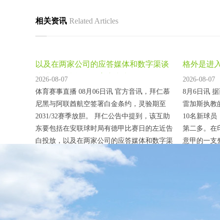
相关资讯
Related Articles
以及在两家公司的应答媒体和数字渠谈
格外是进入
上进行聚拢施行体育赛事直播
2026-08-07
2026-08-07
体育赛事直播 08月06日讯 官方音讯，拜仁慕
8月6日讯
尼黑与阿联酋航空签署白金条约，灵验期至
雷加斯执教的
2031/32赛季放胆。 拜仁公告中提到，该互助
10名新球
东要包括在安联球时局有德甲比赛日的左近告
第二多。在
白投放，以及在两家公司的应答媒体和数字渠
意甲的一支蹙
谈上进行聚拢施行。 据此前图片报报谈，阿
科莫湖畔的
联酋航空每年支付约500万欧元，7年的提拔条
但球队的发
约总价3500万欧元。 体育赛事直播...
利第四第五
历史中，科
意丙，仅踢过1