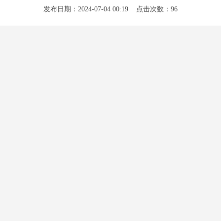
发布日期：2024-07-04 00:19 点击次数：96