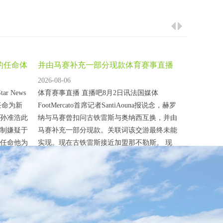
的任命体
并由马赛补充一部分现款体育赛事直播
2026-08-06
r News
体育赛事直播 直播吧8月2日讯法国媒体
任命为新
FootMercato首席记者SantiAouna报说念，赫罗
孙准浩此
纳与马赛曾扣问古铁雷斯与奥纳西互换，并由
制嫌疑于
马赛补充一部分现款。关联词该交游最终未能
任命他为
实现。现在古铁雷斯接近加盟那不勒斯。 现
队长袖标
年24岁的西班牙后卫古铁雷斯，上赛季代表赫
区和酬酢
罗纳在各项赛事出场36次，打进2球，并孝敬6
声息。尽
次助攻。古铁雷斯与俱乐部的条约2027年夏天
以丰富的
到期体育赛事直播，现在球员德回身价2000万
欧元。...