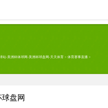
近15场联赛多达14场比赛至少2球美洲杯球盘网
球站-美洲杯体球网-美洲杯球盘网-天天体育
>
体育赛事直播
>
杯球盘网