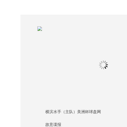
横滨水手（主队）美洲杯球盘网
故意谍报