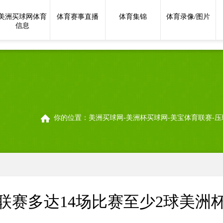
杯体球网-美洲杯球盘网-天天体育
美洲买球网体育
体育赛事直播
体育集锦
体育录像/图片
信息
你的位置：
美洲买球网-美洲杯买球网-美宝体育联赛-压
场联赛多达14场比赛至少2球美洲