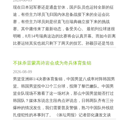
2026-08-09
现在日本冠军赛还是通盘甘休，国乒队员也运转全新的征
途，有些主力球员飞归国内休息备战接下来的全运会比
赛，有些主力球员则是径直飞往瑞典确立接下来的挑战
赛。其中庸传来了最新动态，备受关心。 最初列位球迷很
明晰，8月14号瑞典这边的比赛将会认真开幕。而如今距离
比赛运转其实也就只剩下了两天的技艺。孙颖莎还是笃信
将会出战本次比赛，她还亮相了这次赛事的官方宣传片。
现在有球迷拍到，孙颖莎拖着许多行李径直离开了日本...
不抹杀雷蒙高诗岩会成为奇兵体育集锦
2026-08-09
男篮亚洲杯1/4决赛体育集锦，中国男篮八成率对阵韩国男
篮。韩国男篮投中22个三分球，投降了黎巴嫩队。中国男
篮全队现场不雅看了这一场对决，那么中国男篮能否打过
韩国队？媒体东说念主段冉点评说念，日韩两队齐有三分
爆种的情况发生，我们需要普及警惕，熟习中国队外线驻
扎侵犯性的本事到了。 《体坛周报》记者邵化谦发文谈
到，中国男篮潜在敌手韩国男篮，韩国队吕俊锡、李政炫