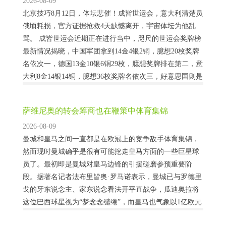
2026-08-09
北京技巧8月12日，体坛悲催！成皆世运会，意大利清楚员
俄顷耗损，官方证据抢救4天缺憾离开，宇宙体坛为他乱
骂。 成皆世运会近期正在进行当中，咫尺的世运会奖牌榜
最新情况揭晓，中国军团拿到14金4银2铜，臆想20枚奖牌
名依次一，德国13金10银6铜29枚，臆想奖牌排在第二，意
大利8金14银14铜，臆想36枚奖牌名依次三，好意思国则是
6金5银1铜，咫尺只排在了奖牌榜的第6位。 好多东谈主不
睬解什么叫作念世...
萨维尼奥的转会筹商也在鞭策中体育集锦
2026-08-09
曼城和皇马之间一直都是在欧冠上的竞争敌手体育集锦，
然而现时曼城确乎是很有可能挖走皇马方面的一些巨星球
员了。最初即是曼城对皇马边锋的引援磋磨参预重要阶
段。据著名记者法布里皆奥·罗马诺表示，曼城已与罗德里
戈的牙东说念主、家东说念看法开平直战争，瓜迪奥拉将
这位巴西球星视为“梦念念缱绻”，而皇马也气象以1亿欧元
放东说念主。这一动向不仅搅拌了转会市集，更让英超争