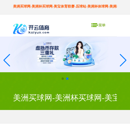
美洲买球网-美洲杯买球网-美宝体育联赛-压球站-美洲杯体球网-美洲杯球盘网
美洲买球网-美洲杯买球网-美宝体