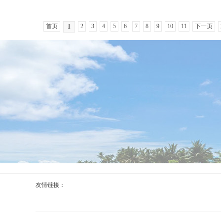
望将前去法国，以租出体式服从朗斯至本赛季
的情况，以
适度。 罗马此前一直留着这位沙特球员，是
员，因为这
首页
2
3
4
5
6
7
8
9
10
11
下一页
因为在恭候从弗拉门戈引进巴西后卫韦斯利的
1
则，在一个
签约慎重完成。 阿卜杜勒哈米德于...
加入巴萨的亚
友情链接：