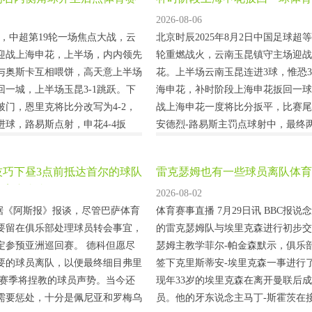
播
2026-08-06
2日，中超第19轮一场焦点大战，云
北京时辰2025年8月2日中国足球超等
迎战上海申花，上半场，内内领先
轮重燃战火，云南玉昆镇守主场迎战
与奥斯卡互相喂饼，高天意上半场
花。上半场云南玉昆连进3球，惟恐
回一城，上半场玉昆3-1跳跃。下
海申花，补时阶段上海申花扳回一球
破门，恩里克将比分改写为4-2，
战上海申花一度将比分扳平，比赛尾
进球，路易斯点射，申花4-4扳
安德烈-路易斯主罚点球射中，最终
4-4战平。 谁敢念念象，上海申
4持手言和，各取一分。 本场比赛
场就被敌手三度洞穿？念念到了高
两边动态评分也随之出炉，其中云南
技巧下昼3点前抵达首尔的球队
雷克瑟姆也有一些球员离队体育
，没念念到这样妖怪。前18轮战
一球两助攻获评8.9分，荣获本场比
体育赛事直播
播
2026-08-02
4分领跑，玉昆...
员。上海申花前卫阿苏埃、门...
 据《阿斯报》报谈，尽管巴萨体育
体育赛事直播 7月29日讯 BBC报说
要留在俱乐部处理球员转会事宜，
的雷克瑟姆队与埃里克森进行初步交
定参预亚洲巡回赛。 德科但愿尽
瑟姆主教学菲尔-帕金森默示，俱乐
要的球员离队，以便最终细目弗里
签下克里斯蒂安-埃里克森一事进行
/26赛季将捏教的球员声势。当今还
现年33岁的埃里克森在离开曼联后
需要惩处，十分是佩尼亚和罗梅乌
员。他的牙东说念主马丁-斯霍茨在