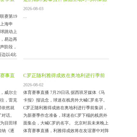
击掌，两东说念主齐忍不住笑起来体育
2026-08-03
赛事直播
联赛第19
...
上海申
3球跳动上
，易边再
声阶段，
两边以4比
松手之后，
玉昆罗竞
赛事直
C罗正随利雅得成效在奥地利进行季前
赛最好球
集训体育赛事直播
2026-08-02
念，威尔士
体育赛事直播 7月29日讯 据西班牙媒体《马
往，雷克
卡报》报说念，球迷在栈房外大喊C罗名字。
部依然就
C罗正随利雅得成效在奥地利进行季前集训，
了对话。
为新赛季作念准备，球迷在C罗下榻的栈房外
成为目田球
面集会，大喊C罗的名字。 北京时辰未来晚上
接纳《逐
体育赛事直播，利雅得成效将在友谊赛中对阵