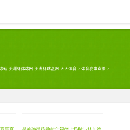
体育赛事直播
球站-美洲杯体球网-美洲杯球盘网-天天体育
>
体育赛事直播
>
赛事直
是的确昂扬😁拉什福德上场时与林加德