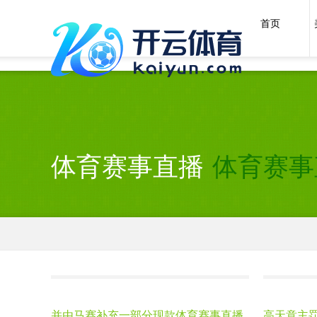
美洲买球网-美洲杯买球网-美宝体育联赛-压球站-美洲
首页
体育赛事直播
体育赛事
并由马赛补充一部分现款体育赛事直播
高天意主