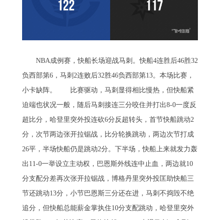
NBA成例赛，快船长场迎战马刺。快船4连胜后46胜32
负西部第6，马刺2连败后32胜46负西部第13。本场比赛，
小卡缺阵。 比赛驱动，马刺显得相比慢热，但快船紧
迫端也状况一般，随后马刺接连三分咬住并打出8-0一度反
超比分，哈登里突外投连砍6分反超转头，首节快船跳动2
分，次节两边张开拉锯战，比分轮换跳动，两边次节打成
26平，半场快船仍是跳动2分。下半场，快船上来就发力轰
出11-0一举设立主动权，巴恩斯外线连中止血，两边就10
分支配分差再次张开拉锯战，博格丹里突外投匡助快船三
节还跳动13分，小节巴恩斯三分还在进，马刺不捣毁不绝
追分，但快船总能薪金掌执住10分支配跳动，哈登里突外