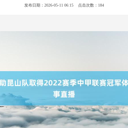
发布日期：2026-05-11 06:15 点击次数：184