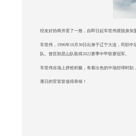
经友好协商并罢了一致，自即日起车世伟摆脱身加
车世伟，1996年10月30日出身于辽宁大连，司职
队。曾匡助昆山队取得2022赛季中甲联赛冠军。
车世伟在场上拼抢积极，有着出色的中场控球时刻
逐日的官宣皆值得恭候！