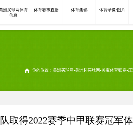
杯体球网-美洲杯球盘网-天天体育
美洲买球网体育
体育赛事直播
体育集锦
体育录像/图片
信息
你的位置：
美洲买球网-美洲杯买球网-美宝体育联赛-压
队取得2022赛季中甲联赛冠军