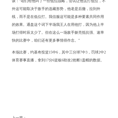
谈：“咱们给他叫了一些低位战略，尝试让他去打低位，不
外这可能取决于敌手的选藏形势，他老是后撤，拉到外
线，而不是在低位打。我信服这可能是多种要素共同作用
的效果。通盘这个词下半场我王人在用他打，因为他上半
场打得时辰太少了。但在这么一场敌手躯壳抵抗强、速率
快的比赛中，咱们还有更多事情得作念。”
本场比赛，约基奇投篮15中6，其中三分球7中3，罚球2中2
体育赛事直播，拿到17分6篮板6助攻2抢断1盖帽的数据。
上一篇：