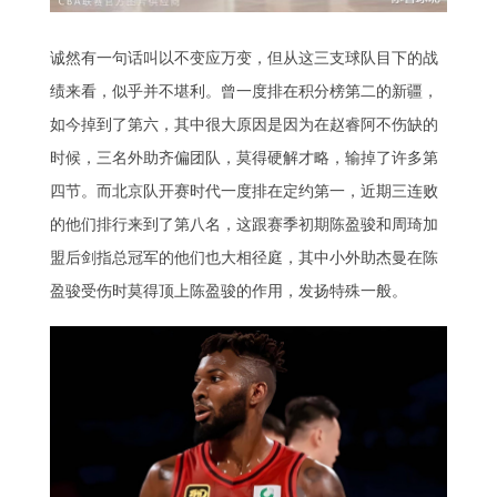
诚然有一句话叫以不变应万变，但从这三支球队目下的战
绩来看，似乎并不堪利。曾一度排在积分榜第二的新疆，
如今掉到了第六，其中很大原因是因为在赵睿阿不伤缺的
时候，三名外助齐偏团队，莫得硬解才略，输掉了许多第
四节。而北京队开赛时代一度排在定约第一，近期三连败
的他们排行来到了第八名，这跟赛季初期陈盈骏和周琦加
盟后剑指总冠军的他们也大相径庭，其中小外助杰曼在陈
盈骏受伤时莫得顶上陈盈骏的作用，发扬特殊一般。