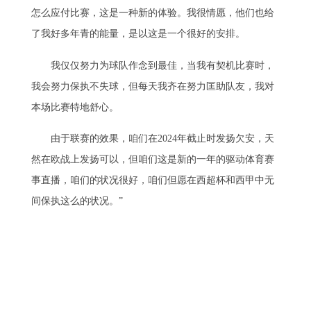
怎么应付比赛，这是一种新的体验。我很情愿，他们也给
了我好多年青的能量，是以这是一个很好的安排。
我仅仅努力为球队作念到最佳，当我有契机比赛时，
我会努力保执不失球，但每天我齐在努力匡助队友，我对
本场比赛特地舒心。
由于联赛的效果，咱们在2024年截止时发扬欠安，天
然在欧战上发扬可以，但咱们这是新的一年的驱动体育赛
事直播，咱们的状况很好，咱们但愿在西超杯和西甲中无
间保执这么的状况。”