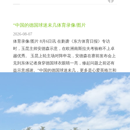
“中国的德国球迷未几体育录像/图片
2026-08-07
体育录像/图片 8月6日讯 在剿袭《东方体育日报》专访
时，玉昆主帅安德森示意，在欧洲南斯拉夫考验称不上卓
越优秀。 玉昆上轮主场对阵申花，安德森在赛前发布会上
见到东体记者身穿德国球衣眼睛一亮，修起问题之前还有
益示意感谢。“中国的德国球迷未几，更多是心爱英格兰和
西班牙的。”尽管只来了一年，但安德森对中国足球的了解
卓越全面。 提及球员生计，安德森有一个很值得骄横真实
能与他共用更衣室让我感到额外沸腾体育录像/图片
立，那等于1989-1990赛季德甲联...
2026-08-07
8月6日讯 洛杉矶FC边锋大卫-马丁内斯继承媒体的采访，
谈到了孙兴慜行将加盟球队的话题。 大卫-马丁内斯说说
念：“这太棒了，因为咱们都知说念他是一位传说球员。对
我来说，这几乎是梦思成真。” “动作又名年青球员，能与