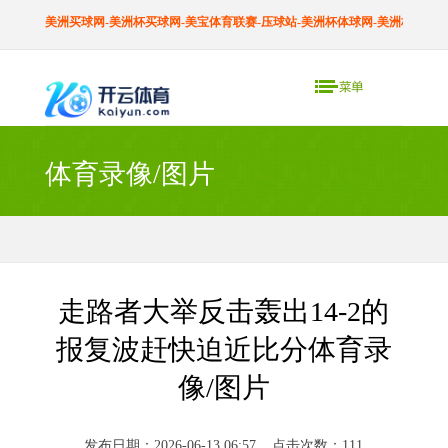
美洲买球网-美洲杯买球网-美宝体育联赛-压球站-美洲杯体球网-美洲杯球盘网
体育录像/图片
走路者大举反击轰出14-2的
报复波赶快迫近比分体育录
像/图片
发布日期：2026-06-13 06:57 点击次数：111