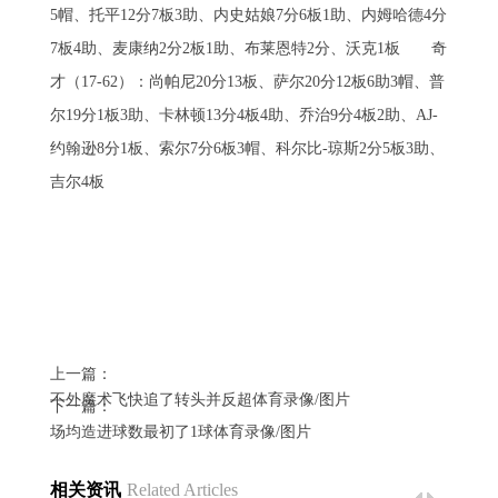
5帽、托平12分7板3助、内史姑娘7分6板1助、内姆哈德4分
7板4助、麦康纳2分2板1助、布莱恩特2分、沃克1板 奇
才（17-62）：尚帕尼20分13板、萨尔20分12板6助3帽、普
尔19分1板3助、卡林顿13分4板4助、乔治9分4板2助、AJ-
约翰逊8分1板、索尔7分6板3帽、科尔比-琼斯2分5板3助、
吉尔4板
上一篇：
不外魔术飞快追了转头并反超体育录像/图片
下一篇：
场均造进球数最初了1球体育录像/图片
相关资讯
Related Articles