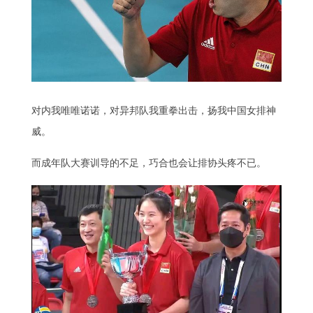
对内我唯唯诺诺，对异邦队我重拳出击，扬我中国女排神
威。
而成年队大赛训导的不足，巧合也会让排协头疼不已。