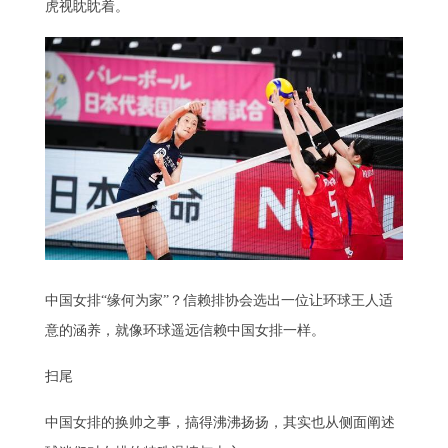
虎视眈眈着。
中国女排“缘何为家”？信赖排协会选出一位让环球王人适
意的涵养，就像环球遥远信赖中国女排一样。
扫尾
中国女排的换帅之事，搞得沸沸扬扬，其实也从侧面阐述