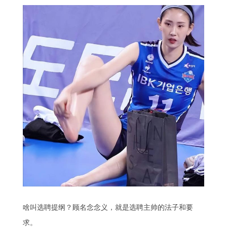
啥叫选聘提纲？顾名念念义，就是选聘主帅的法子和要
求。