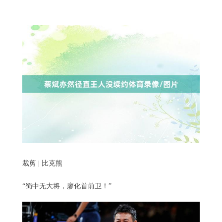
裁剪 | 比克熊
“蜀中无大将，廖化首前卫！”