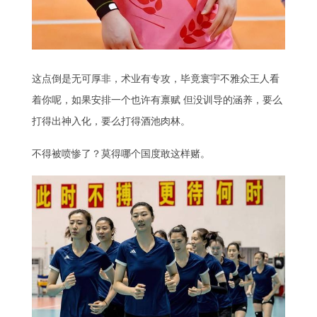
这点倒是无可厚非，术业有专攻，毕竟寰宇不雅众王人看
着你呢，如果安排一个也许有禀赋 但没训导的涵养，要么
打得出神入化，要么打得酒池肉林。
不得被喷惨了？莫得哪个国度敢这样赌。