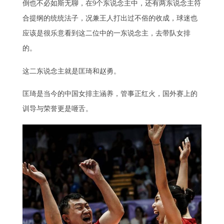
倒也不必如斯无聊，在9个东说念主中，还有两东说念主符
合提纲的统统法子，况兼王人打出过不俗的收成，球迷也
应该是很乐意看到这二位中的一东说念主，去带队女排
的。
这二东说念主就是匡琦和赵勇。
匡琦是当今的中国女排主涵养，管事正红火，国外赛上的
训导与荣誉更是咂舌。