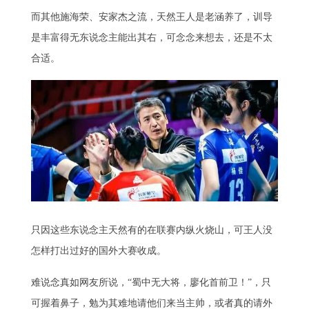
而其他施海荣、安家杰之流，天然王人是老涵养了，训导
是丰富得无东说念主能出其右，可念念来想去，还是不太
合适。
只因这些东说念主天然有的在联赛内纵火烧山，可王人没
怎样打出过好的国外大赛收成。
难说念真如网友所说，“蜀中无大将，廖化首前卫！”，只
可握着鼻子，勉为其难地请他们来当主帅，或者真的请外