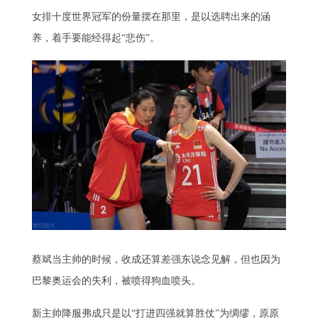
女排十度世界冠军的份量摆在那里，是以选聘出来的涵
养，着手要能经得起“悲伤”。
蔡斌当主帅的时候，收成还算差强东说念见解，但也因为
巴黎奥运会的失利，被喷得狗血喷头。
新主帅降服弗成只是以“打进四强就算胜仗”为绸缪，原原