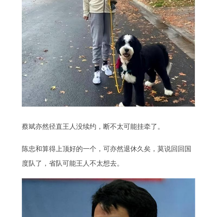
蔡斌亦然径直王人没续约，断不太可能挂牵了。
陈忠和算得上顶好的一个，可亦然退休久矣，莫说回回国
度队了，省队可能王人不太想去。