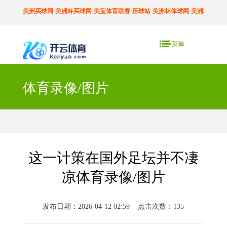
美洲买球网-美洲杯买球网-美宝体育联赛-压球站-美洲杯体球网-美洲杯球盘网
体育录像/图片
这一计策在国外足坛并不凄
凉体育录像/图片
发布日期：2026-04-12 02:59 点击次数：135