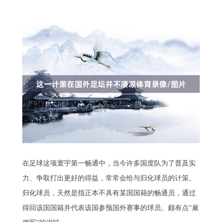
在足球这项寰宇第一畅通中，当今许多国度队为了普及实
力、争取打出更好的得益，常常会给与归化球员的计策。
归化球员，天然是指正本不具有某国国籍的畅通员，通过
得回该国国籍并代表该国参预国外赛事的球员。颇有点“雇